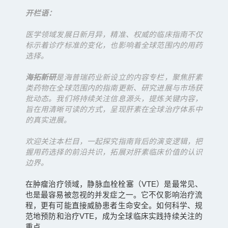
开栏语：
医学领域发展日新月异，精准、权威的临床指南不仅
标示着诊疗标准的变化，也影响着全球范围内的用药
选择。
海拓新研
是海普瑞药业新设立的内容专栏，聚焦肝素
类药物在全球范围内的指南更新、研究进展与市场获
批动态。我们将持续关注信息源头，提炼关键内容，
旨在用清晰可读的方式，呈现肝素在全球治疗体系中
的真实进展。
欢迎关注本栏目，一起探究指南背后的演变逻辑，把
握用药选择的前沿共识，拓展对肝素临床价值的认识
边界。
在肿瘤治疗领域，静脉血栓栓塞（VTE）是最常见、
也是最容易被忽视的并发症之一。它不仅影响治疗流
程，更有可能直接威胁患者生命安全。如何科学、规
范地预防和治疗VTE，成为全球临床实践持续关注的
重点。