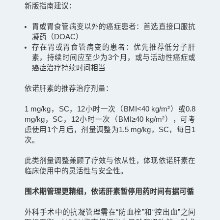
新版指南建议：
胃或胃食管病变以外的癌症患者：首选直接口服抗
凝药（DOAC）
存在胃或胃食管病变的患者：优先推荐低分子肝
素，持续时间应至少为3个月，或与活动性癌症或
癌症治疗持续时间相当
依诺肝素的推荐治疗剂量：
1 mg/kg，SC，12小时一次（BMI<40 kg/m²）或0.8
mg/kg，SC，12小时一次（BMI≥40 kg/m²），可考
虑使用1个月后，剂量调整为1.5 mg/kg，SC，每日1
次。
此类剂量调整兼顾了疗效与依从性，体现依诺肝素在
临床使用中的灵活性与安全性。
围术期管理更精细，依诺肝素暂停用药时间有据可循
外科手术中的抗凝管理需在“防血栓”和“控出血”之间