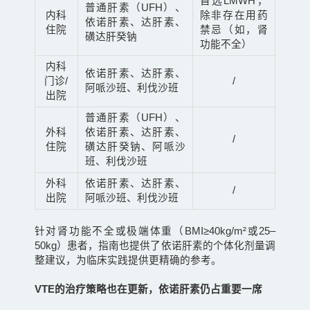
首选
LMWH，
普通肝素（UFH）、
内科
除非存在用药
依诺肝素、达肝素、
住院
禁忌（如，肾
磺达肝癸钠
功能不全）
内科
依诺肝素、达肝素、
门诊
/
/
阿哌沙班、利伐沙班
出院
普通肝素（UFH）、
外科
依诺肝素、达肝素、
/
住院
磺达肝癸钠、阿哌沙
班、利伐沙班
外科
依诺肝素、达肝素、
/
出院
阿哌沙班、利伐沙班
针对肾功能不全或极端体重（BMI≥40kg/m²或25–
50kg）患者，指南也提供了依诺肝素的个体化剂量调
整建议，为临床实践提供更精确的参考。
VTE的治疗策略也在更新，依诺肝素仍占重要一席