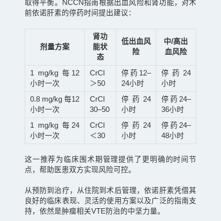
取得平衡。NCCN指南根据出血风险和肾功能，对术
前依诺肝素的停药时间提出建议：
肾功
低出血风
中
/高出
剂量方案
能状
险
血风险
态
1 mg/kg 每12
CrCl
停药
12–
停药
24
小时一次
＞50
24小时
小时
0.8 mg/kg 每12
CrCl
停药
24
停药
24–
小时一次
30–50
小时
36小时
1 mg/kg 每24
CrCl
停药
24
停药
24–
小时一次
＜30
小时
48小时
这一推荐为临床围术期管理提供了更明确的时间节
点，帮助医患双方实现风险可控。
从预防到治疗，从住院到术后管理，依诺肝素凭借其
良好的临床表现、灵活的使用方案以及广泛的指南支
持，依然是肿瘤相关VTE防治的中坚力量。