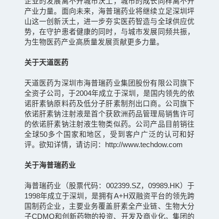
企业的发展离不开城市沃土，城市的成长同样离不开
产业力量。面向未来，海普瑞药业将继续立足深圳坪
山这一创新沃土，进一步夯实医药智造与全球供应优
势，在守护患者健康的同时，与城市发展同频共振，
为生物医药产业高质量发展贡献更多力量。
关于天道医药
天道医药为深圳市海普瑞药业集团股份有限公司旗下
全资子公司，于2004年成立于深圳，是国内领先的依
诺肝素钠原料药及低分子肝素制剂出口商。公司旗下
依诺肝素钠注射液是首个获欧洲药品管理局销售许可
的依诺肝素钠注射液生物类似药。公司产品目前销往
全球50多个国家和地区，受到客户广泛的认可和好
评。欲知详情，请访问：http://www.techdow.com
关于海普瑞药业
海普瑞药业（股票代码：002399.SZ，09989.HK）于
1998年成立于深圳，是拥有A+H双融资平台的领先跨
国制药企业，主要业务覆盖肝素全产业链、生物大分
子CDMO和创新药物的投资、开发及商业化。集团的