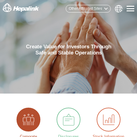
Other Affiliated Sites
Create Value for Investors Through
Safe and Stable Operations
Corporate
Disclosures
Stock Information