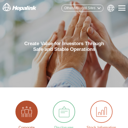
Other Affiliated Sites
Create Value for Investors Through
Safe and Stable Operations
Corporate
Disclosures
Stock Information